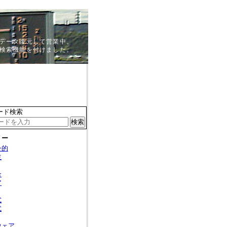
、データ復元して営業中。
検索機能を付けました。
ード検索
リー
公的
主
合
ア
式
式
ウェア