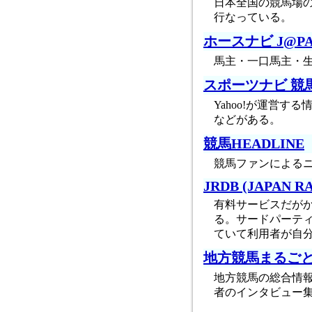
日本全国の競馬場の
行なっている。
ホースナビ J@PAN
馬主・一口馬主・
スポーツナビ 競
Yahoo!が運営
などがある。
競馬HEADLINE
競馬ファンによる
JRDB (JAPAN R
有料サービスだが
る。サードパーティ
ていて利用者が自
地方競馬まるご
地方競馬の総合情
者のインタビュー